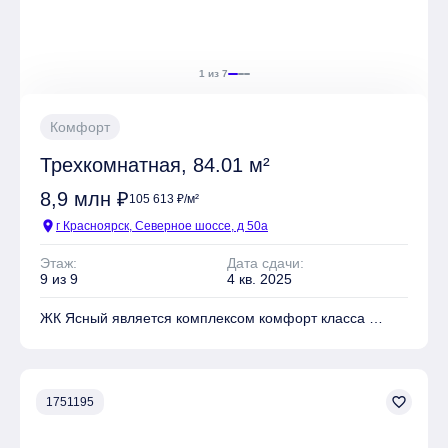
1 из 7
Комфорт
Трехкомнатная, 84.01 м²
8,9 млн ₽
105 613 ₽/м²
location_on
г Красноярск, Северное шоссе, д 50а
Этаж:
Дата сдачи:
9 из 9
4 кв. 2025
ЖК Ясный является комплексом комфорт класса
На территории комплекса находятся Школа, Детский
сад, Детские площадки, Спортивные площадки, Места
для отдыха
favorite_border
1751195
Имеется Гостевая парковка