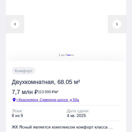
Имеется Гостевая парковка
chevron_left
chevron_right
Квартиры могут быть приобретены в слующих видах
отделки: Без отделки, Чистовая
1 из 7
Комфорт
Двухкомнатная, 68.05 м²
7,7 млн ₽
113 000 ₽/м²
location_on
г Красноярск, Северное шоссе, д 50а
Этаж:
Дата сдачи:
8 из 9
4 кв. 2025
ЖК Ясный является комплексом комфорт класса