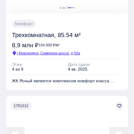
1 из 7
Комфорт
Трехкомнатная, 85.54 м²
8,9 млн ₽
104 000 ₽/м²
location_on
г Красноярск, Северное шоссе, д 50а
Этаж:
Дата сдачи:
4 из 9
4 кв. 2025
ЖК Ясный является комплексом комфорт класса
На территории комплекса находятся Школа, Детский
сад, Детские площадки, Спортивные площадки, Места
для отдыха
favorite_border
1751212
Имеется Гостевая парковка