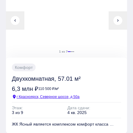
Имеется Гостевая парковка
chevron_left
chevron_right
Квартиры могут быть приобретены в слующих видах
отделки: Без отделки, Чистовая
1 из 7
Комфорт
Двухкомнатная, 57.01 м²
6,3 млн ₽
110 500 ₽/м²
location_on
г Красноярск, Северное шоссе, д 50а
Этаж:
Дата сдачи:
3 из 9
4 кв. 2025
ЖК Ясный является комплексом комфорт класса