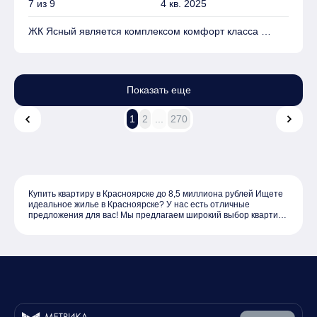
7 из 9
4 кв. 2025
ЖК Ясный является комплексом комфорт класса
На территории комплекса находятся Школа, Детский
сад, Детские площадки, Спортивные площадки, Места
Показать еще
для отдыха
1
2
...
270
Имеется Гостевая парковка
Квартиры могут быть приобретены в слующих видах
отделки: Без отделки, Чистовая
Купить квартиру в Красноярске до 8,5 миллиона рублей Ищете
идеальное жилье в Красноярске? У нас есть отличные
предложения для вас! Мы предлагаем широкий выбор квартир
до 8,5 миллионов рублей, которые идеально подойдут для
комфортной жизни или инвестиций. Наш каталог включает в
себя квартиры вторички до 8500000, что позволяет вам
выбрать оптимальный вариант как по цене, так и по
расположению. Все представленные объекты недвижимости
отличаются хорошим качеством и удобством, а разнообразие
районов Красноярске даст возможность выбрать именно то
место, где хочется жить. Цены на квартиры начинаются от
разумных сумм, что делает ваш выбор еще более