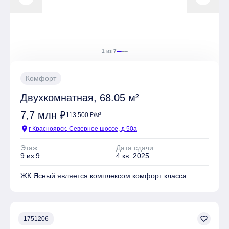
отделки: Без отделки, Чистовая
1 из 7
Комфорт
Двухкомнатная, 68.05 м²
7,7 млн ₽
113 500 ₽/м²
location_on
г Красноярск, Северное шоссе, д 50а
Этаж:
Дата сдачи:
9 из 9
4 кв. 2025
ЖК Ясный является комплексом комфорт класса
На территории комплекса находятся Школа, Детский
сад, Детские площадки, Спортивные площадки, Места
для отдыха
favorite_border
1751206