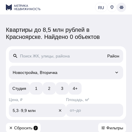
RU
Квартиры до 8,5 млн рублей в
Красноярске.
Найдено 0 объектов
search
Район
keyboard_arrow_down
Новостройка, Вторичка
Студия
1
2
3
4+
Цена, ₽
Площадь, м²
от
–
до
5,3
–
9,9 млн
close
Сбросить
Фильтры
close
tune
2