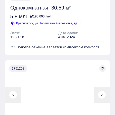
Однокомнатная, 30.59 м²
5,8 млн ₽
190 000 ₽/м²
location_on
г Красноярск, ул Партизана Железняка, зд 38
Этаж:
Дата сдачи:
12 из 18
4 кв. 2024
ЖК Золотое сечение является комплексом комфорт
класса
На территории комплекса находятся Детские
площадки, Места для отдыха
favorite_border
1751208
Имеется Гостевая парковка
chevron_left
chevron_right