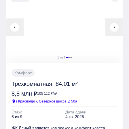
Имеется Гостевая парковка
chevron_left
chevron_right
Квартиры могут быть приобретены в слующих видах
отделки: Без отделки, Чистовая
1 из 7
Комфорт
Трехкомнатная, 84.01 м²
8,8 млн ₽
105 112 ₽/м²
location_on
г Красноярск, Северное шоссе, д 50а
Этаж:
Дата сдачи:
6 из 9
4 кв. 2025
ЖК Ясный является комплексом комфорт класса