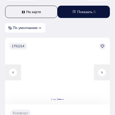
format_list_bulleted
На карте
Показать
0
map
expand_more
По умолчанию
favorite_border
1751214
chevron_left
chevron_right
1 из 9
Комфорт