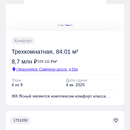
отделки: Без отделки, Чистовая
1 из 7
Комфорт
Трехкомнатная, 84.01 м²
8,7 млн ₽
104 111 ₽/м²
location_on
г Красноярск, Северное шоссе, д 50а
Этаж:
Дата сдачи:
4 из 9
4 кв. 2025
ЖК Ясный является комплексом комфорт класса
На территории комплекса находятся Школа, Детский
сад, Детские площадки, Спортивные площадки, Места
для отдыха
favorite_border
1751200