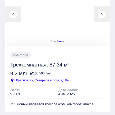
chevron_left
chevron_right
Квартиры могут быть приобретены в слующих видах
отделки: Без отделки, Чистовая
1 из 7
Комфорт
Трехкомнатная, 87.34 м²
9,2 млн ₽
105 500 ₽/м²
location_on
г Красноярск, Северное шоссе, д 50а
Этаж:
Дата сдачи:
9 из 9
4 кв. 2025
ЖК Ясный является комплексом комфорт класса
На территории комплекса находятся Школа, Детский