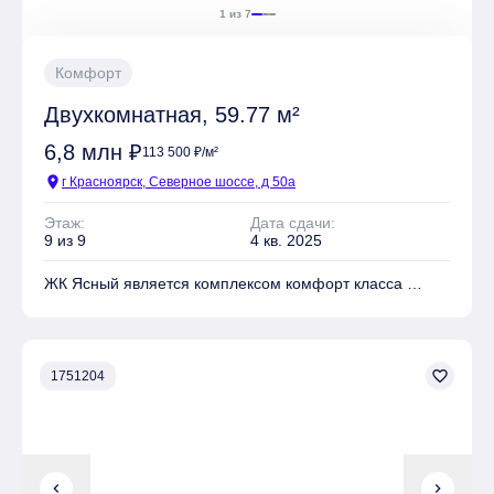
1 из 7
Комфорт
Двухкомнатная, 59.77 м²
6,8 млн ₽
113 500 ₽/м²
location_on
г Красноярск, Северное шоссе, д 50а
Этаж:
Дата сдачи:
9 из 9
4 кв. 2025
ЖК Ясный является комплексом комфорт класса
На территории комплекса находятся Школа, Детский
сад, Детские площадки, Спортивные площадки, Места
для отдыха
favorite_border
1751204
Имеется Гостевая парковка
chevron_left
chevron_right
Квартиры могут быть приобретены в слующих видах