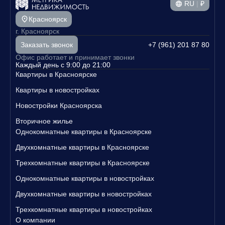
привлекательным. Не упустите шанс купить квартиру до 8,5 млн
RU
|
₽
рублей и стать владельцем своего уютного уголка в
Красноярске. Свяжитесь с нами уже сегодня, чтобы узнать
Красноярск
больше о наших предложениях и записаться на просмотр
г. Красноярск
квартир!
+7 (961) 201 87 80
Заказать звонок
Офис работает и принимает звонки
Каждый день с 9:00 до 21:00
Квартиры в Красноярске
Квартиры в новостройках
Новостройки Красноярска
Вторичное жилье
Однокомнатные квартиры в Красноярске
Двухкомнатные квартиры в Красноярске
Трехкомнатные квартиры в Красноярске
Однокомнатные квартиры в новостройках
Двухкомнатные квартиры в новостройках
Трехкомнатные квартиры в новостройках
О компании