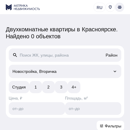
RU
Двухкомнатные квартиры в Красноярске.
Найдено 0 объектов
search
Район
keyboard_arrow_down
Новостройка, Вторичка
Студия
1
2
3
4+
Цена, ₽
Площадь, м²
от
–
до
от
–
до
Фильтры
tune