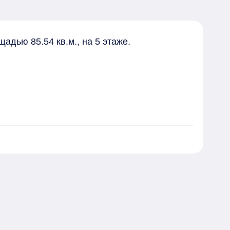
дью 85.54 кв.м., на 5 этаже. 

педными дорожками и зонами отдыха.
