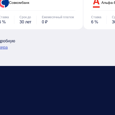
Cовкомбанк
Альфа-
Ставка
Срок до
Ежемесячный платеж
Ставка
С
6 %
30 лет
0 ₽
6 %
3
одробную
кера