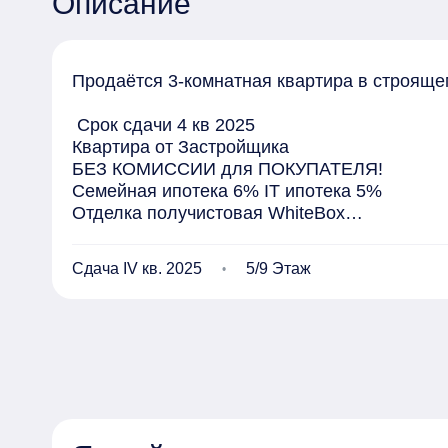
Описание
Продаётся 3-комнатная квартира в строящемся
 Срок сдачи 4 кв 2025

Квартира от Застройщика 

БЕЗ КОМИССИИ для ПОКУПАТЕЛЯ!

Семейная ипотека 6% IT ипотека 5%

Отделка получистовая WhiteBox

Состояние возведение верхних этажей

ЖК "Ясный" дом 9 представляет собой 9-эт
Сдача IV кв. 2025
5/9 Этаж
комфорт-класса, по адресу Центральный рай
Отделка квартир получистовая "Белый куб"

Квартир на этаже 5

Просторные кухни, светлые комнаты и нали
Дворы обустроены детскими площадками, ул
Доступная парковка, планируется размещени
Жилой комплекс предусматривает всю необ
В ближайшей доступности гипермаркеты "Ле