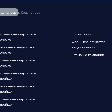
расноярск
г. Красноярск
омнатные квартиры в
О компании
оярске
Франшиза агентства
омнатные квартиры в
недвижимости
оярске
Отзывы о компании
омнатные квартиры в
оярске
омнатные квартиры в
тройках
омнатные квартиры в
тройках
омнатные квартиры в
тройках