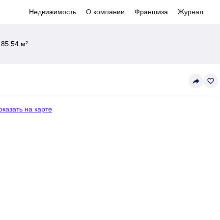
Недвижимость
О компании
Франшиза
Журнал
85.54 м²
reply
favorite_border
оказать на карте