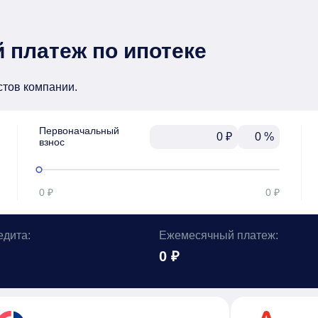
 платеж по ипотеке
стов компании.
Первоначальный

₽
%
взнос
0 ₽
0 ₽
едита:
Ежемесячный платеж:
0 ₽