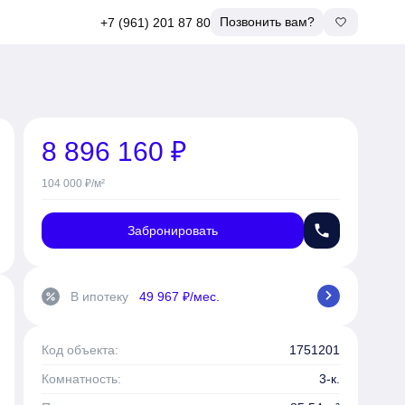
Позвонить вам?
+7 (961) 201 87 80
8 896 160 ₽
104 000 ₽/м²
phone
Забронировать
chevron_right
В ипотеку
49 967 ₽/мес.
percent
Код объекта:
1751201
Комнатность:
3-к.