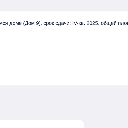
 доме (Дом 9), срок сдачи: IV-кв. 2025, общей площа
ажный монолитно-кирпичный дом 

он Северное шоссе, стр. 9 

чием гардеробных.

ичная территория - площадками для спорта, велоси
е открытых автопарковок на 3 126 мест.

ходимую инфраструктуру для комфортной жизни.

нта" и ТРЦ Планета
