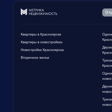
К
Квартиры в Красноярске
Однок
Красн
Квартиры в новостройках
Двухк
Новостройки Красноярска
Красн
Вторичное жилье
Трехк
Красн
Однок
новос
Двухк
новос
Трехк
новос