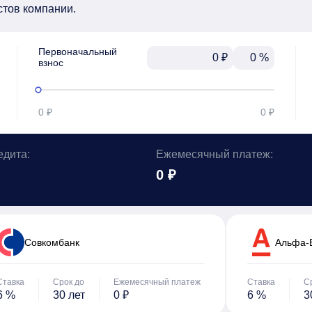
стов компании.
Первоначальный

₽
%
взнос
0 ₽
0 ₽
едита:
Ежемесячный платеж:
0 ₽
Cовкомбанк
Альфа-
Ставка
Срок до
Ежемесячный платеж
Ставка
С
6 %
30 лет
0 ₽
6 %
3