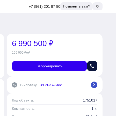
Позвонить вам?
+7 (961) 201 87 80
6 990 500 ₽
155 000 ₽/м²
phone
Забронировать
chevron_right
В ипотеку
39 263 ₽/мес.
percent
Код объекта:
1751017
Комнатность:
1-к.