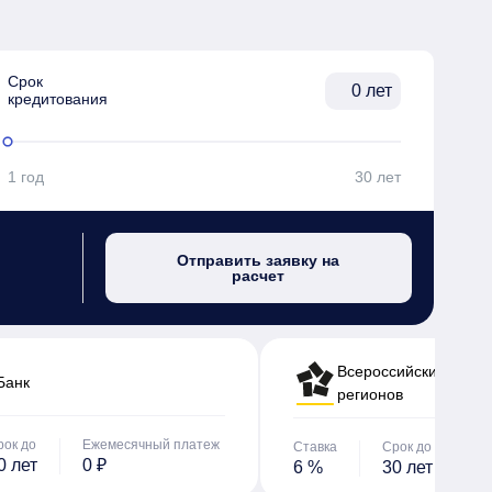
Срок

лет
кредитования
1 год
30 лет
Отправить заявку на
расчет
Всероссийский банк 
Банк
регионов
рок до
Ежемесячный платеж
Ставка
Срок до
Е
0 лет
0 ₽
6 %
30 лет
0