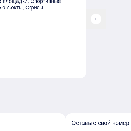
ие площадки, Спортивные
е объекты, Офисы
chevron_left
ние, Противопожарная система
 видах отделки: Без отделки,
Оставьте свой номер