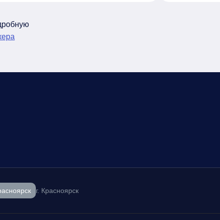
одробную
кера
расноярск
г. Красноярск