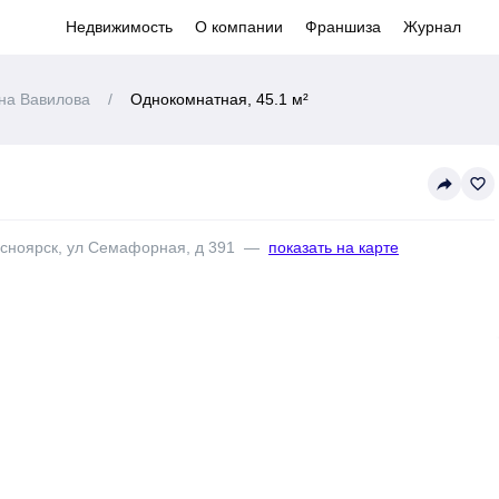
Недвижимость
О компании
Франшиза
Журнал
на Вавилова
/
Однокомнатная, 45.1 м²
reply
favorite_border
асноярск, ул Семафорная, д 391
—
показать на карте