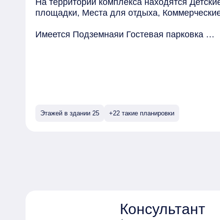
На территории комплекса находятся Детск
площадки, Места для отдыха, Коммерчески
Имеется Подземнаяи Гостевая парковка
Безопасность обеспечивают Видеонаблюде
Квартиры могут быть приобретены в слующих
Предчистовая
Этажей в здании 25
+22 такие планировки
Консультант