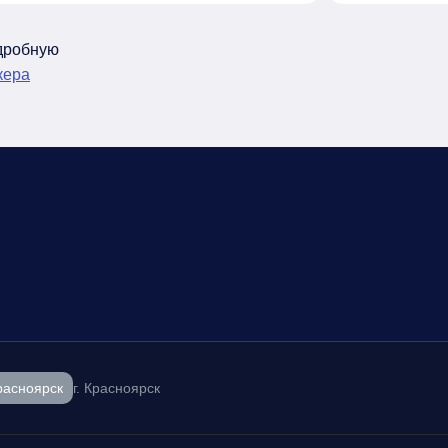
одробную
кера
расноярск
г. Красноярск