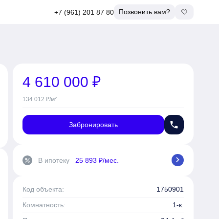
Позвонить вам?
+7 (961) 201 87 80
4 610 000 ₽
134 012 ₽/м²
phone
Забронировать
chevron_right
В ипотеку
25 893 ₽/мес.
percent
Код объекта:
1750901
Комнатность:
1-к.