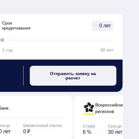
Срок

лет
кредитования
1 год
30 лет
Отправить заявку на
расчет
Всероссийский банк 
Банк
регионов
рок до
Ежемесячный платеж
Ставка
Срок до
Е
0 лет
0 ₽
6 %
30 лет
0