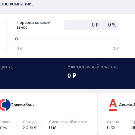
стов компании.
Первоначальный

₽
%
взнос
0 ₽
0 ₽
едита:
Ежемесячный платеж:
0 ₽
Cовкомбанк
Альфа-
Ставка
Срок до
Ежемесячный платеж
Ставка
С
6 %
30 лет
0 ₽
6 %
3