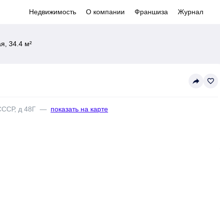
Недвижимость
О компании
Франшиза
Журнал
, 34.4 м²
reply
favorite_border
СССР, д 48Г
—
показать на карте