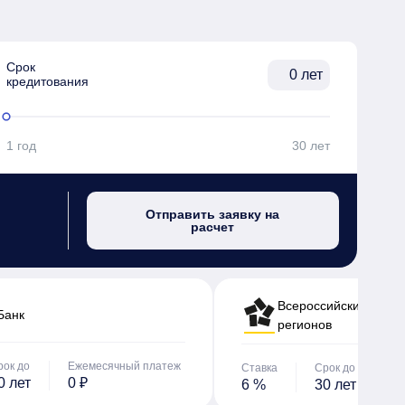
Срок

лет
кредитования
1 год
30 лет
Отправить заявку на
расчет
Всероссийский банк 
Банк
регионов
рок до
Ежемесячный платеж
Ставка
Срок до
Е
0 лет
0 ₽
6 %
30 лет
0