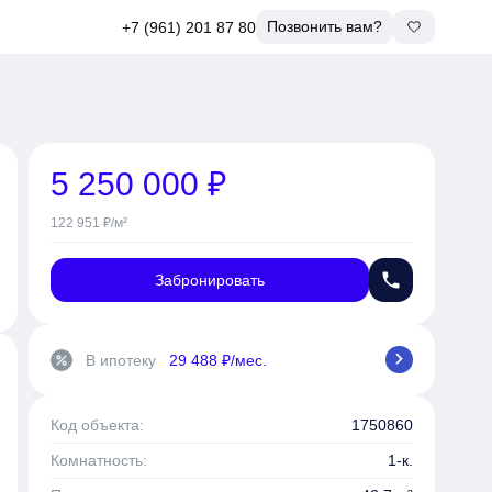
Позвонить вам?
+7 (961) 201 87 80
5 250 000 ₽
122 951 ₽/м²
phone
Забронировать
chevron_right
В ипотеку
29 488 ₽/мес.
percent
Код объекта:
1750860
Комнатность:
1-к.