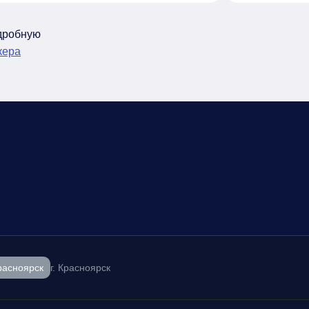
одробную
кера
расноярск
г. Красноярск