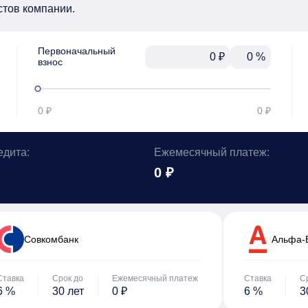
стов компании.
Первоначальный

₽
%
взнос
0 ₽
0 ₽
едита:
Ежемесячный платеж:
0 ₽
Cовкомбанк
Альфа-
Ставка
Срок до
Ежемесячный платеж
Ставка
С
6 %
30 лет
0 ₽
6 %
3