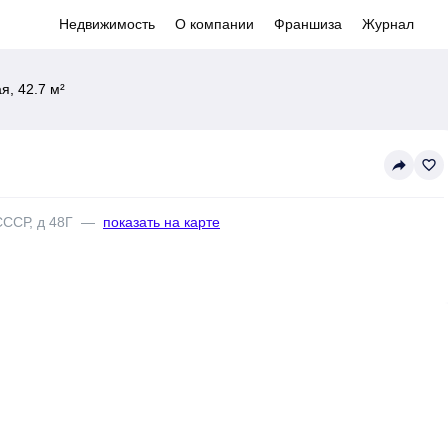
Недвижимость
О компании
Франшиза
Журнал
, 42.7 м²
reply
favorite_border
СССР, д 48Г
—
показать на карте