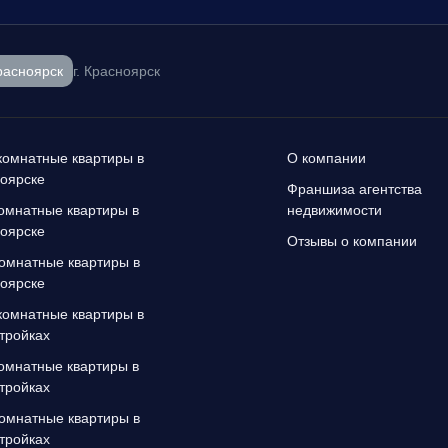
расноярск
г. Красноярск
омнатные квартиры в
О компании
оярске
Франшиза агентства
омнатные квартиры в
недвижимости
оярске
Отзывы о компании
омнатные квартиры в
оярске
омнатные квартиры в
тройках
омнатные квартиры в
тройках
омнатные квартиры в
тройках