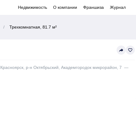
Недвижимость
О компании
Франшиза
Журнал
/
Трехкомнатная, 81.7 м²
reply
favorite_border
 Красноярск, р-н Октябрьский, Академгородок микрорайон, 7
—