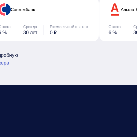
Cовкомбанк
Альфа-
Ставка
Срок до
Ежемесячный платеж
Ставка
С
6 %
30 лет
0 ₽
6 %
3
одробную
кера