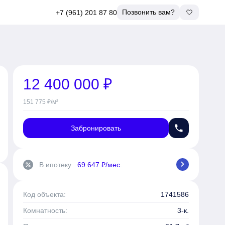
Позвонить вам?
+7 (961) 201 87 80
12 400 000 ₽
151 775 ₽/м²
phone
Забронировать
chevron_right
В ипотеку
69 647 ₽/мес.
percent
Код объекта:
1741586
Комнатность:
3-к.