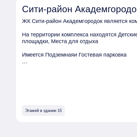
Сити-район Академгородо
ЖК Сити-район Академгородок является ко
На территории комплекса находятся Детск
площадки, Места для отдыха
Имеется Подземнаяи Гостевая парковка
Безопасность обеспечивают Огороженный п
Консьерж
Квартиры могут быть приобретены в слующи
Чистовая
Этажей в здании 15