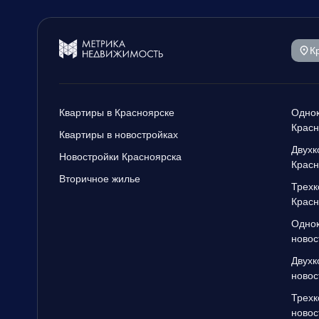
К
Квартиры в Красноярске
Однок
Красн
Квартиры в новостройках
Двухк
Новостройки Красноярска
Красн
Вторичное жилье
Трехк
Красн
Однок
новос
Двухк
новос
Трехк
новос