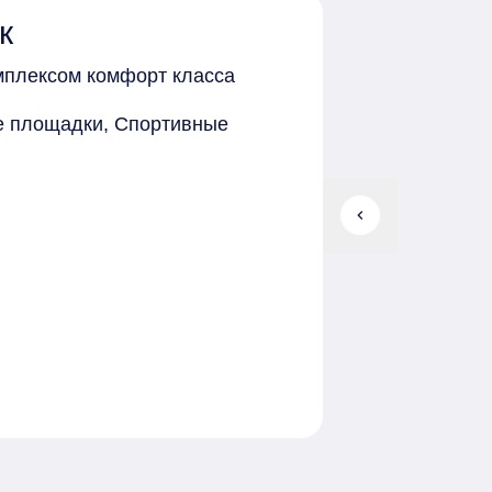
к
мплексом комфорт класса
ие площадки, Спортивные
chevron_left
ериметр, Видеонаблюдение,
х видах отделки: Предчистовая,