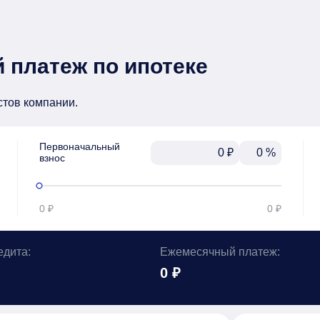
 платеж по ипотеке
стов компании.
Первоначальный

₽
%
взнос
0 ₽
0 ₽
едита:
Ежемесячный платеж:
0 ₽