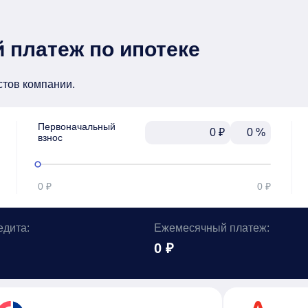
 платеж по ипотеке
стов компании.
Первоначальный

₽
%
взнос
0 ₽
0 ₽
едита:
Ежемесячный платеж:
0 ₽