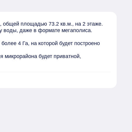
, общей площадью 73.2 кв.м., на 2 этаже. 
у воды, даже в формате мегаполиса. 

олее 4 Га, на которой будет построено 
я микрорайона будет приватной, 
ю очередь, самих себя: наш самый строгий 
ем мире, как и в Стране чудес, чтобы 
за быстрее. 

роительной компании "АРБАН". Его 
дателем 2-х высших наград престижной 
и. Его развитие на новой территории 