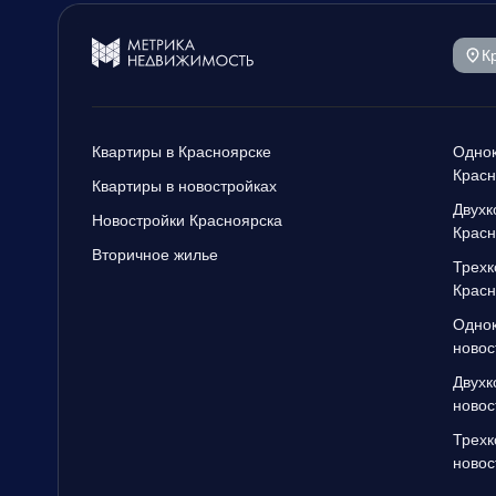
К
Квартиры в Красноярске
Однок
Красн
Квартиры в новостройках
Двухк
Новостройки Красноярска
Красн
Вторичное жилье
Трехк
Красн
Однок
новос
Двухк
новос
Трехк
новос