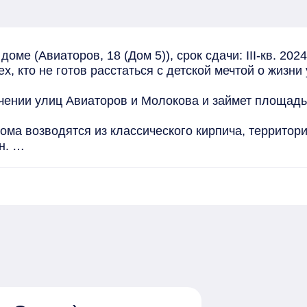
ме (Авиаторов, 18 (Дом 5)), срок сдачи: III-кв. 2024
 кто не готов расстаться с детской мечтой о жизни 
нии улиц Авиаторов и Молокова и займет площадь б
ома возводятся из классического кирпича, территори
 

0 машино-мест. 

СК "АРБАН", мы всегда стараемся превзойти, в перву
й уже реализованный проект. Потому что в сегодняшн
тро, а чтобы куда-то попасть, нужно бежать в два ра
айон SCANDIS один из самых успешных проектов ст
 экспертным сообществом: в 2019 году он стал обла
ю благоустройства и комплексное освоение территори