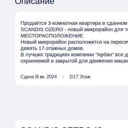
Описание
Продаётся 3-комнатная квартира в сданном до
SCANDIS OZERO - новый микрорайон для тех,
МЕСТОРАСПОЛОЖЕНИЕ 

Новый микрорайон расположится на пересече
девять 17-этажных домов. 

В лучших традициях компании "Арбан" все д
охраняемой и закрытой для движения машин.
Под двором подземная парковка почти на 50
КАК ПОЯВИЛОСЬ ОЗЕРО 

Сдача III кв. 2024
2/17 Этаж
О рождении проекта SCANDIS OZERO 

Задумываясь о создании нового проекта в Г
критик мы сами, наш конкурент самый лучши
оставаться на месте, нужно бежать очень быс
Первые природные дворы на Взлетке микрор
уникальность признана профессиональным и
премии "Urban Awards": за лучшую концепци
стало для нас закономерным шагом. 
