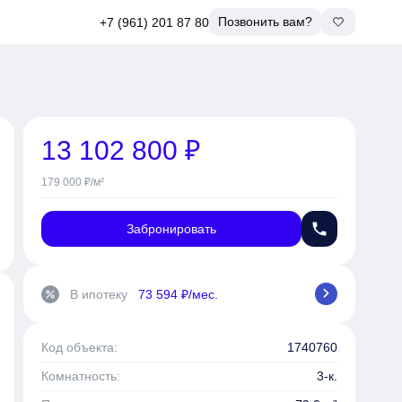
Позвонить вам?
+7 (961) 201 87 80
13 102 800 ₽
179 000 ₽/м²
phone
Забронировать
chevron_right
В ипотеку
73 594 ₽/мес.
percent
Код объекта:
1740760
Комнатность:
3-к.