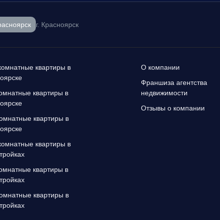
расноярск
г. Красноярск
омнатные квартиры в
О компании
оярске
Франшиза агентства
омнатные квартиры в
недвижимости
оярске
Отзывы о компании
омнатные квартиры в
оярске
омнатные квартиры в
тройках
омнатные квартиры в
тройках
омнатные квартиры в
тройках