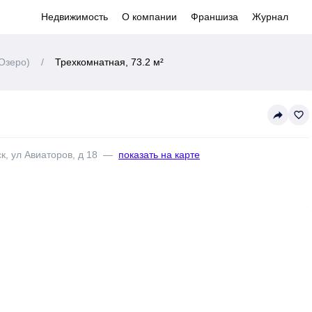
Недвижимость
О компании
Франшиза
Журнал
Озеро)
/
Трехкомнатная, 73.2 м²
reply
favorite_border
к, ул Авиаторов, д 18
—
показать на карте