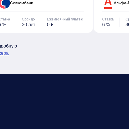
Cовкомбанк
Альфа-
Ставка
Срок до
Ежемесячный платеж
Ставка
С
6 %
30 лет
0 ₽
6 %
3
одробную
кера