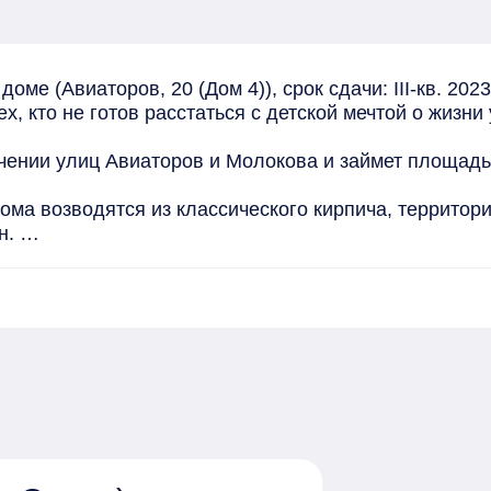
ме (Авиаторов, 20 (Дом 4)), срок сдачи: III-кв. 2023
 кто не готов расстаться с детской мечтой о жизни 
нии улиц Авиаторов и Молокова и займет площадь б
ома возводятся из классического кирпича, территори
 

0 машино-мест. 

СК "АРБАН", мы всегда стараемся превзойти, в перву
й уже реализованный проект. Потому что в сегодняшн
тро, а чтобы куда-то попасть, нужно бежать в два ра
айон SCANDIS один из самых успешных проектов ст
 экспертным сообществом: в 2019 году он стал обла
ю благоустройства и комплексное освоение территори