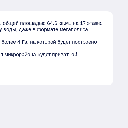
, общей площадью 64.6 кв.м., на 17 этаже. 
у воды, даже в формате мегаполиса. 

олее 4 Га, на которой будет построено 
я микрорайона будет приватной, 
ю очередь, самих себя: наш самый строгий 
ем мире, как и в Стране чудес, чтобы 
за быстрее. 

роительной компании "АРБАН". Его 
дателем 2-х высших наград престижной 
и. Его развитие на новой территории 