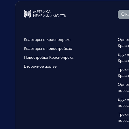
К
Квартиры в Красноярске
Однок
Красн
Квартиры в новостройках
Двухк
Новостройки Красноярска
Красн
Вторичное жилье
Трехк
Красн
Однок
новос
Двухк
новос
Трехк
новос