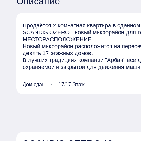
Описание
Продаётся 2-комнатная квартира в сданном до
SCANDIS OZERO - новый микрорайон для тех,
МЕСТОРАСПОЛОЖЕНИЕ 

Новый микрорайон расположится на пересече
девять 17-этажных домов. 

В лучших традициях компании "Арбан" все д
охраняемой и закрытой для движения машин.
Под двором подземная парковка почти на 50
КАК ПОЯВИЛОСЬ ОЗЕРО 

Дом сдан
17/17 Этаж
О рождении проекта SCANDIS OZERO 

Задумываясь о создании нового проекта в Г
критик мы сами, наш конкурент самый лучши
оставаться на месте, нужно бежать очень быс
Первые природные дворы на Взлетке микрор
уникальность признана профессиональным и
премии "Urban Awards": за лучшую концепци
стало для нас закономерным шагом. 
