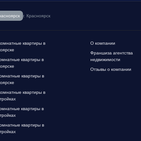
расноярск
г. Красноярск
омнатные квартиры в
О компании
оярске
Франшиза агентства
омнатные квартиры в
недвижимости
оярске
Отзывы о компании
омнатные квартиры в
оярске
омнатные квартиры в
тройках
омнатные квартиры в
тройках
омнатные квартиры в
тройках