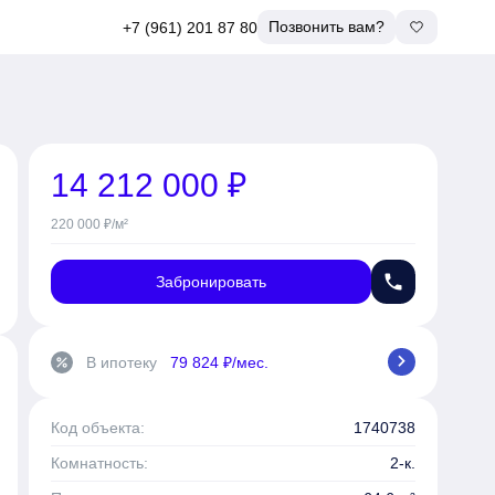
Позвонить вам?
+7 (961) 201 87 80
14 212 000 ₽
220 000 ₽/м²
phone
Забронировать
chevron_right
В ипотеку
79 824 ₽/мес.
percent
Код объекта:
1740738
Комнатность:
2-к.