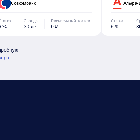
Cовкомбанк
Альфа-
Ставка
Срок до
Ежемесячный платеж
Ставка
С
6 %
30 лет
0 ₽
6 %
3
одробную
кера