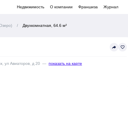
Недвижимость
О компании
Франшиза
Журнал
Озеро)
/
Двухкомнатная, 64.6 м²
reply
favorite_border
к, ул Авиаторов, д 20
—
показать на карте