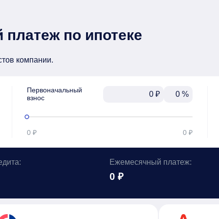
 платеж по ипотеке
стов компании.
Первоначальный

₽
%
взнос
0 ₽
0 ₽
едита:
Ежемесячный платеж:
0 ₽