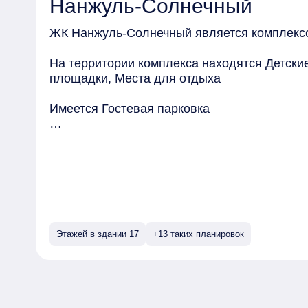
Нанжуль-Солнечный
"Нанжуль-Солнечном" строится дорога, сое
Солнечным и районом Северный. Развязка во
ЖК Нанжуль-Солнечный является комплексо
*В соответствии с проектом
На территории комплекса находятся Детск
площадки, Места для отдыха
Имеется Гостевая парковка
Квартиры могут быть приобретены в слующих
Предчистовая, Чистовая
Этажей в здании 17
+13 таких планировок