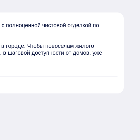
с полноценной чистовой отделкой по 
в городе. Чтобы новоселам жилого 
в шаговой доступности от домов, уже 
м небом и игровые площадки с безопасным 
обилистов — достаточное количество 
уложен линолеум и кафельная плитка, в 
як" изготавливает на собственных 
колько другие горожане левобережной 