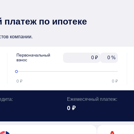
 платеж по ипотеке
стов компании.
Первоначальный

₽
%
взнос
0 ₽
0 ₽
едита:
Ежемесячный платеж:
0 ₽