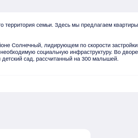
 территория семьи. Здесь мы предлагаем квартиры 
оне Солнечный, лидирующем по скорости застройки 
необходимую социальную инфраструктуру. Во дворе, 
 детский сад, рассчитанный на 300 малышей.

троены зоны отдыха, места для спорта под открыты
езопасные дорожки, мощенные плиткой, а для автом
а от детских игровых площадок.

лько с чистовой отделкой*: стены оклеены обоями, 
 учета. Входные, межкомнатные двери и окна "Сибир
роходят обязательный контроль качества.

 улучшается: жители тратят на дорогу столько же, с