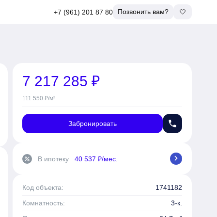
Позвонить вам?
+7 (961) 201 87 80
7 217 285 ₽
111 550 ₽/м²
phone
Забронировать
chevron_right
В ипотеку
40 537 ₽/мес.
percent
Код объекта:
1741182
Комнатность:
3-к.