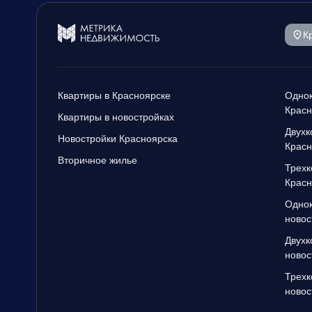
К
Квартиры в Красноярске
Однок
Красн
Квартиры в новостройках
Двухк
Новостройки Красноярска
Красн
Вторичное жилье
Трехк
Красн
Однок
новос
Двухк
новос
Трехк
новос