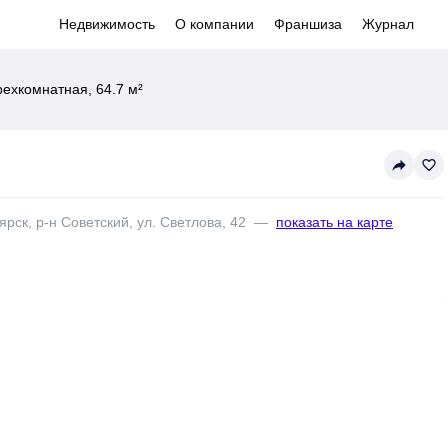
Недвижимость
О компании
Франшиза
Журнал
рехкомнатная, 64.7 м²
reply
favorite_border
рск, р-н Советский, ул. Светлова, 42
—
показать на карте