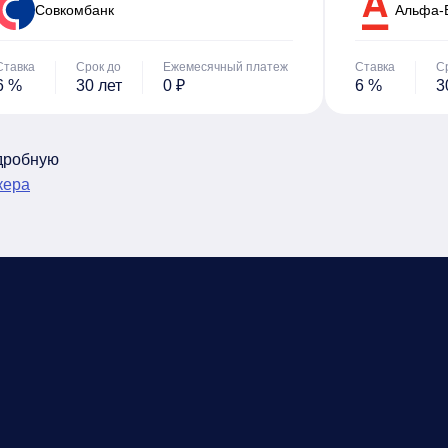
Cовкомбанк
Альфа-
Ставка
Срок до
Ежемесячный платеж
Ставка
С
6 %
30 лет
0 ₽
6 %
3
одробную
кера