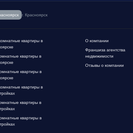
расноярск
г. Красноярск
омнатные квартиры в
О компании
оярске
Франшиза агентства
омнатные квартиры в
недвижимости
оярске
Отзывы о компании
омнатные квартиры в
оярске
омнатные квартиры в
тройках
омнатные квартиры в
тройках
омнатные квартиры в
тройках