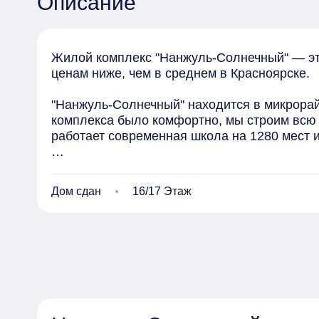
Описание
Жилой комплекс "Нанжуль-Солнечный" — это
ценам ниже, чем в среднем в Красноярске.

"Нанжуль-Солнечный" находится в микрорай
комплекса было комфортно, мы строим всю 
работает современная школа на 1280 мест и
На придомовых территориях для жителей ус
покрытием. Для пешеходов проектируются б
Дом сдан
16/17 Этаж
наземных машиномест. Зона парковки удален
Квартиры в "Нанжуль-Солнечном" сдаются то
санузлах установлена сантехника и приборы
производствах. Все отделочные материалы п
Транспортная доступность района постоянно
части Красноярска. Сейчас в
