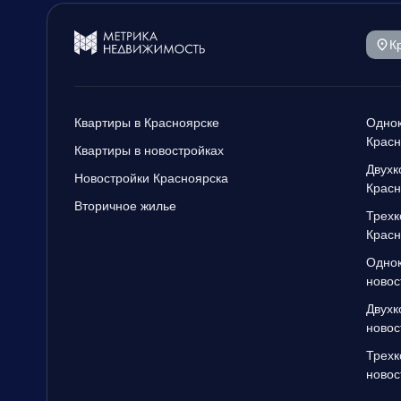
К
Квартиры в Красноярске
Однок
Красн
Квартиры в новостройках
Двухк
Новостройки Красноярска
Красн
Вторичное жилье
Трехк
Красн
Однок
новос
Двухк
новос
Трехк
новос