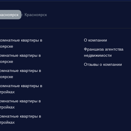
расноярск
г. Красноярск
омнатные квартиры в
О компании
оярске
Франшиза агентства
омнатные квартиры в
недвижимости
оярске
Отзывы о компании
омнатные квартиры в
оярске
омнатные квартиры в
тройках
омнатные квартиры в
тройках
омнатные квартиры в
тройках