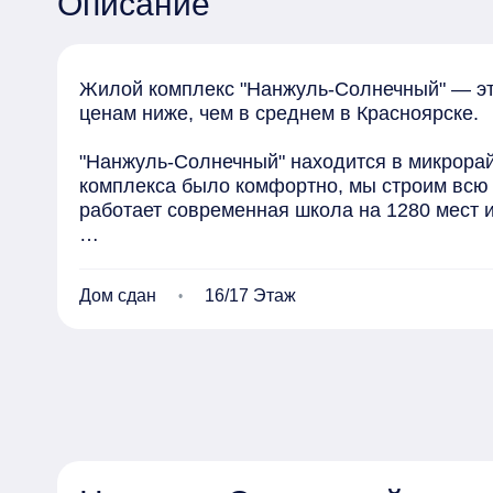
Описание
Жилой комплекс "Нанжуль-Солнечный" — это
ценам ниже, чем в среднем в Красноярске.

"Нанжуль-Солнечный" находится в микрорай
комплекса было комфортно, мы строим всю 
работает современная школа на 1280 мест и
На придомовых территориях для жителей ус
покрытием. Для пешеходов проектируются б
Дом сдан
16/17 Этаж
наземных машиномест. Зона парковки удален
Квартиры в "Нанжуль-Солнечном" сдаются то
санузлах установлена сантехника и приборы
производствах. Все отделочные материалы п
Транспортная доступность района постоянно
части Красноярска. Сейчас в
