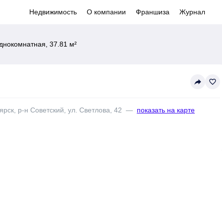
Недвижимость
О компании
Франшиза
Журнал
днокомнатная, 37.81 м²
reply
favorite_border
рск, р-н Советский, ул. Светлова, 42
—
показать на карте