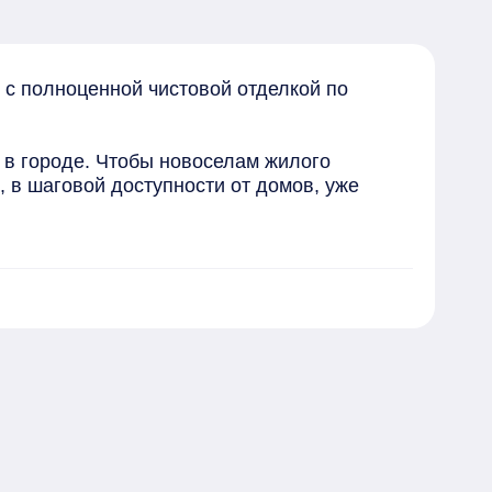
с полноценной чистовой отделкой по 
в городе. Чтобы новоселам жилого 
в шаговой доступности от домов, уже 
м небом и игровые площадки с безопасным 
обилистов — достаточное количество 
уложен линолеум и кафельная плитка, в 
як" изготавливает на собственных 
колько другие горожане левобережной 