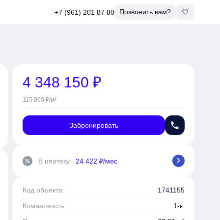
Позвонить вам?
+7 (961) 201 87 80
4 348 150 ₽
115 000 ₽/м²
phone
Забронировать
chevron_right
В ипотеку
24 422 ₽/мес.
percent
Код объекта:
1741155
Комнатность:
1-к.