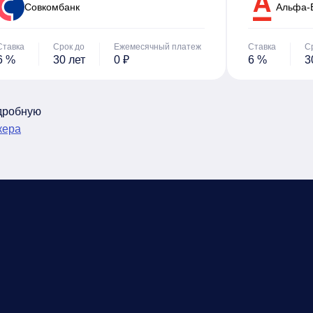
Cовкомбанк
Альфа-
Ставка
Срок до
Ежемесячный платеж
Ставка
С
6 %
30 лет
0 ₽
6 %
3
одробную
кера