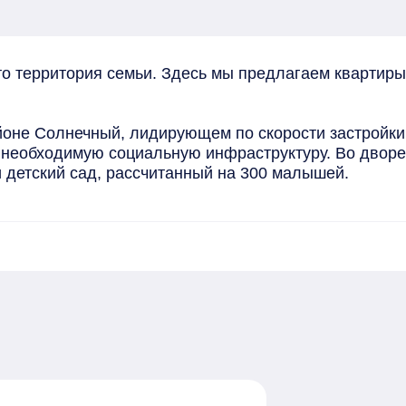
 территория семьи. Здесь мы предлагаем квартиры 
оне Солнечный, лидирующем по скорости застройки 
необходимую социальную инфраструктуру. Во дворе, 
 детский сад, рассчитанный на 300 малышей.

троены зоны отдыха, места для спорта под открыты
езопасные дорожки, мощенные плиткой, а для автом
а от детских игровых площадок.

лько с чистовой отделкой*: стены оклеены обоями, 
 учета. Входные, межкомнатные двери и окна "Сибир
роходят обязательный контроль качества.

 улучшается: жители тратят на дорогу столько же, с