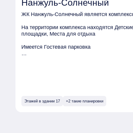
Нанжуль-Солнечный
"Нанжуль-Солнечном" строится дорога, сое
Солнечным и районом Северный. Развязка во
ЖК Нанжуль-Солнечный является комплексо
*В соответствии с проектом
На территории комплекса находятся Детск
площадки, Места для отдыха
Имеется Гостевая парковка
Квартиры могут быть приобретены в слующих
Предчистовая, Чистовая
Этажей в здании 17
+2 такие планировки