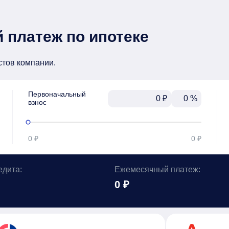
 платеж по ипотеке
стов компании.
Первоначальный

₽
%
взнос
0 ₽
0 ₽
едита:
Ежемесячный платеж:
0 ₽