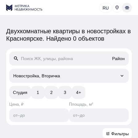
RU
Двухкомнатные квартиры в новостройках в
Красноярске.
Найдено 0 объектов
search
Район
keyboard_arrow_down
Новостройка, Вторичка
Студия
1
2
3
4+
Цена, ₽
Площадь, м²
от
–
до
от
–
до
Фильтры
tune