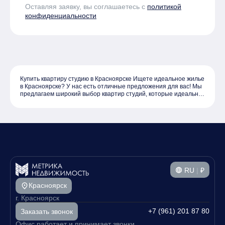
Оставляя заявку, вы соглашаетесь с
политикой
конфиденциальности
Купить квартиру студию в Красноярске Ищете идеальное жилье
в Красноярске? У нас есть отличные предложения для вас! Мы
предлагаем широкий выбор квартир студий, которые идеально
подойдут для комфортной жизни или инвестиций. Наш каталог
включает в себя студии по всему городу, что позволяет вам
выбрать оптимальный вариант как по цене, так и по
расположению. Все представленные объекты недвижимости
отличаются хорошим качеством и удобством, а разнообразие
районов Красноярске даст возможность выбрать именно то
место, где хочется жить. Цены на квартиры начинаются от
разумных сумм, что делает ваш выбор еще более
привлекательным. Не упустите шанс купить квартиру студию в
Красноярске и стать владельцем своего уютного уголка в
RU
|
₽
Красноярске. Свяжитесь с нами уже сегодня, чтобы узнать
больше о наших предложениях и записаться на просмотр
Красноярск
квартир!
г. Красноярск
+7 (961) 201 87 80
Заказать звонок
Офис работает и принимает звонки