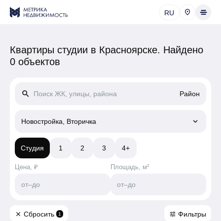
RU
Квартиры студии в Красноярске.
Найдено
0 объектов
search
Район
keyboard_arrow_down
Новостройка, Вторичка
Студия
1
2
3
4+
Цена, ₽
Площадь, м²
от
–
до
от
–
до
Сбросить
Фильтры
close
tune
1