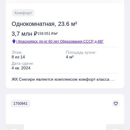
Комфорт
Однокомнатная, 23.6 м²
3,7 млн ₽
158 051 ₽/м²
location_on
г Красноярск, пр-кт 60 лет Образования СССР, д 48Г
Этаж:
Площадь кухни:
8 из 14
4 м²
Дата сдачи:
4 кв. 2024
ЖК Снегири является комплексом комфорт класса
На территории комплекса находятся Детские
площадки, Места для отдыха, Супермаркет,
Коммерческие объекты
favorite_border
1750941
Имеется Гостевая парковка
Безопасность обеспечивают Огороженный периметр