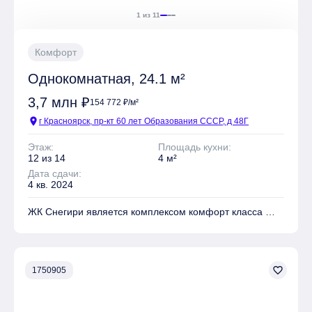
1 из 11
Комфорт
Однокомнатная, 24.1 м²
3,7 млн ₽
154 772 ₽/м²
location_on
г Красноярск, пр-кт 60 лет Образования СССР, д 48Г
Этаж:
Площадь кухни:
12 из 14
4 м²
Дата сдачи:
4 кв. 2024
ЖК Снегири является комплексом комфорт класса
На территории комплекса находятся Детские
площадки, Места для отдыха, Супермаркет,
Коммерческие объекты
favorite_border
1750905
Имеется Гостевая парковка