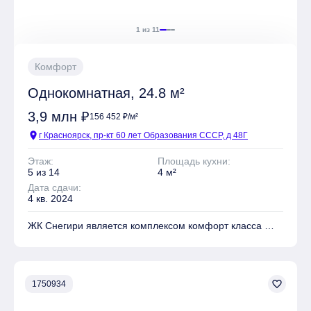
1 из 11
Комфорт
Однокомнатная, 24.8 м²
3,9 млн ₽
156 452 ₽/м²
location_on
г Красноярск, пр-кт 60 лет Образования СССР, д 48Г
Этаж:
Площадь кухни:
5 из 14
4 м²
Дата сдачи:
4 кв. 2024
ЖК Снегири является комплексом комфорт класса
На территории комплекса находятся Детские
площадки, Места для отдыха, Супермаркет,
Коммерческие объекты
favorite_border
1750934