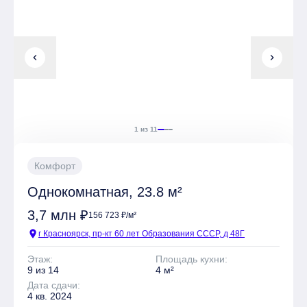
Имеется Гостевая парковка
Безопасность обеспечивают Огороженный периметр
chevron_left
chevron_right
Квартиры могут быть приобретены в слующих видах
отделки: Чистовая
1 из 11
Комфорт
Однокомнатная, 23.8 м²
3,7 млн ₽
156 723 ₽/м²
location_on
г Красноярск, пр-кт 60 лет Образования СССР, д 48Г
Этаж:
Площадь кухни:
9 из 14
4 м²
Дата сдачи:
4 кв. 2024