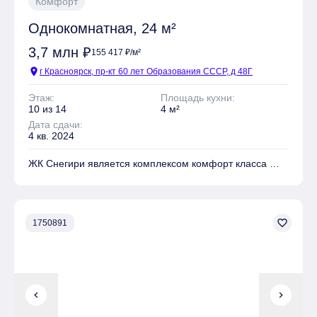
Комфорт
Однокомнатная, 24 м²
3,7 млн ₽
155 417 ₽/м²
location_on
г Красноярск, пр-кт 60 лет Образования СССР, д 48Г
Этаж:
Площадь кухни:
10 из 14
4 м²
Дата сдачи:
4 кв. 2024
ЖК Снегири является комплексом комфорт класса
На территории комплекса находятся Детские
площадки, Места для отдыха, Супермаркет,
Коммерческие объекты
favorite_border
1750891
Имеется Гостевая парковка
Безопасность обеспечивают Огороженный периметр
chevron_left
chevron_right
Квартиры могут быть приобретены в слующих видах