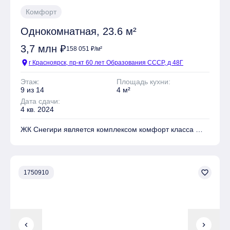
Комфорт
Однокомнатная, 23.6 м²
3,7 млн ₽
158 051 ₽/м²
location_on
г Красноярск, пр-кт 60 лет Образования СССР, д 48Г
Этаж:
Площадь кухни:
9 из 14
4 м²
Дата сдачи:
4 кв. 2024
ЖК Снегири является комплексом комфорт класса
На территории комплекса находятся Детские
площадки, Места для отдыха, Супермаркет,
Коммерческие объекты
favorite_border
1750910
Имеется Гостевая парковка
Безопасность обеспечивают Огороженный периметр
chevron_left
chevron_right