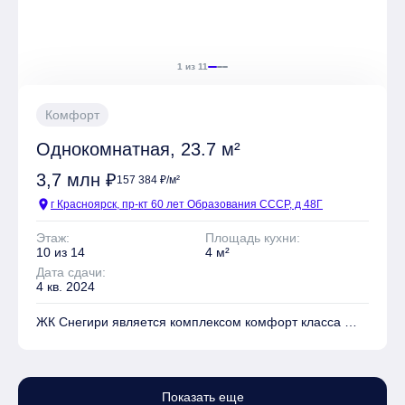
отделки: Чистовая
1 из 11
Комфорт
Однокомнатная, 23.7 м²
3,7 млн ₽
157 384 ₽/м²
location_on
г Красноярск, пр-кт 60 лет Образования СССР, д 48Г
Этаж:
Площадь кухни:
10 из 14
4 м²
Дата сдачи:
4 кв. 2024
ЖК Снегири является комплексом комфорт класса
На территории комплекса находятся Детские
площадки, Места для отдыха, Супермаркет,
Показать еще
Коммерческие объекты