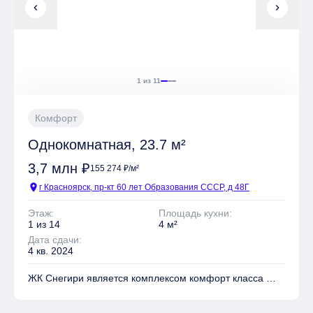
chevron_left
chevron_right
Квартиры могут быть приобретены в слующих видах
отделки: Чистовая
1 из 11
Комфорт
Однокомнатная, 23.7 м²
3,7 млн ₽
155 274 ₽/м²
location_on
г Красноярск, пр-кт 60 лет Образования СССР, д 48Г
Этаж:
Площадь кухни:
1 из 14
4 м²
Дата сдачи:
4 кв. 2024
ЖК Снегири является комплексом комфорт класса
На территории комплекса находятся Детские