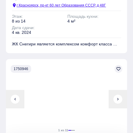
location_on
г Красноярск, пр-кт 60 лет Образования СССР, д 48Г
Этаж:
Площадь кухни:
8 из 14
4 м²
Дата сдачи:
4 кв. 2024
ЖК Снегири является комплексом комфорт класса
На территории комплекса находятся Детские
площадки, Места для отдыха, Супермаркет,
Коммерческие объекты
favorite_border
1750946
Имеется Гостевая парковка
Безопасность обеспечивают Огороженный периметр
chevron_left
chevron_right
Квартиры могут быть приобретены в слующих видах
отделки: Чистовая
1 из 11