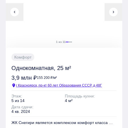
Безопасность обеспечивают Огороженный периметр
chevron_left
chevron_right
Квартиры могут быть приобретены в слующих видах
отделки: Чистовая
1 из 11
Комфорт
Однокомнатная, 25 м²
3,9 млн ₽
155 200 ₽/м²
location_on
г Красноярск, пр-кт 60 лет Образования СССР, д 48Г
Этаж:
Площадь кухни:
5 из 14
4 м²
Дата сдачи:
4 кв. 2024
ЖК Снегири является комплексом комфорт класса