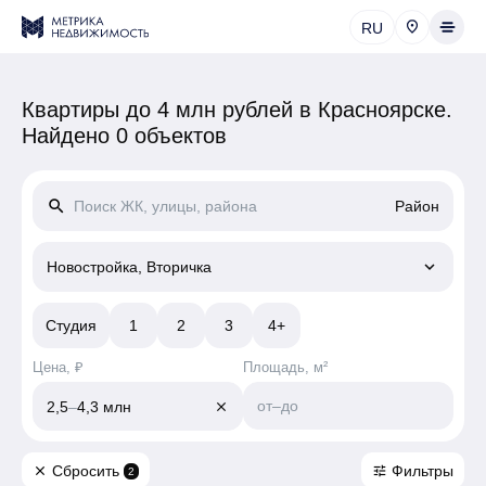
RU
Квартиры до 4 млн рублей в Красноярске.
Найдено 0 объектов
search
Район
keyboard_arrow_down
Новостройка, Вторичка
Студия
1
2
3
4+
Цена, ₽
Площадь, м²
от
–
до
2,5
–
4,3 млн
close
Сбросить
Фильтры
close
tune
2