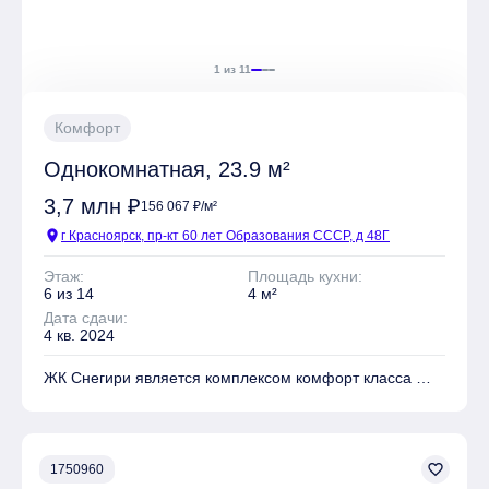
отделки: Чистовая
1 из 11
Комфорт
Однокомнатная, 23.9 м²
3,7 млн ₽
156 067 ₽/м²
location_on
г Красноярск, пр-кт 60 лет Образования СССР, д 48Г
Этаж:
Площадь кухни:
6 из 14
4 м²
Дата сдачи:
4 кв. 2024
ЖК Снегири является комплексом комфорт класса
На территории комплекса находятся Детские
площадки, Места для отдыха, Супермаркет,
Коммерческие объекты
favorite_border
1750960