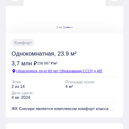
Квартиры могут быть приобретены в слующих видах
отделки: Чистовая
1 из 11
Комфорт
Однокомнатная, 23.9 м²
3,7 млн ₽
156 067 ₽/м²
location_on
г Красноярск, пр-кт 60 лет Образования СССР, д 48Г
Этаж:
Площадь кухни:
2 из 14
4 м²
Дата сдачи:
4 кв. 2024
ЖК Снегири является комплексом комфорт класса
На территории комплекса находятся Детские
площадки, Места для отдыха, Супермаркет,