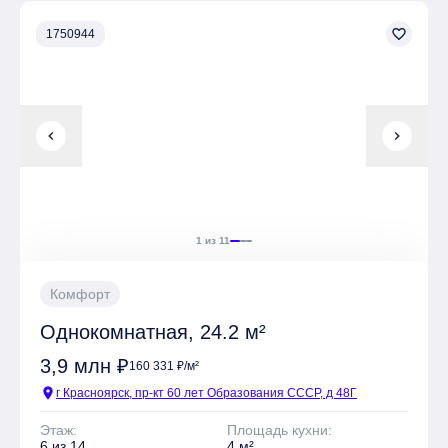
площадки, Места для отдыха, Супермаркет,
Коммерческие объекты
favorite_border
1750944
Имеется Гостевая парковка
Безопасность обеспечивают Огороженный периметр
chevron_left
chevron_right
Квартиры могут быть приобретены в слующих видах
отделки: Чистовая
1 из 11
Комфорт
Однокомнатная, 24.2 м²
3,9 млн ₽
160 331 ₽/м²
location_on
г Красноярск, пр-кт 60 лет Образования СССР, д 48Г
Этаж:
Площадь кухни:
6 из 14
4 м²