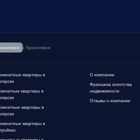
расноярск
г. Красноярск
омнатные квартиры в
О компании
оярске
Франшиза агентства
омнатные квартиры в
недвижимости
оярске
Отзывы о компании
омнатные квартиры в
оярске
омнатные квартиры в
тройках
омнатные квартиры в