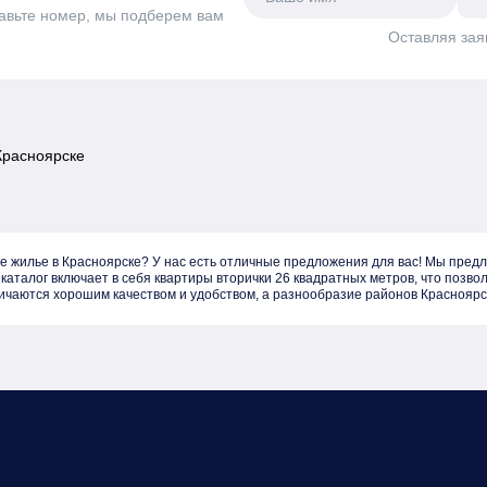
авьте номер, мы подберем вам
Оставляя зая
Красноярске
аются хорошим качеством и удобством, а разнообразие районов Красноярске
 выбор еще более привлекательным. Не упустите шанс купить квартиру с общ
ть больше о наших предложениях и записаться на просмотр квартир!