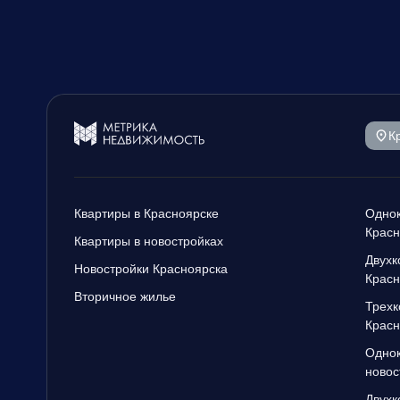
К
Квартиры в Красноярске
Однок
Красн
Квартиры в новостройках
Двухк
Новостройки Красноярска
Красн
Вторичное жилье
Трехк
Красн
Однок
новос
Двухк