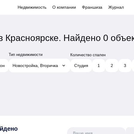
Недвижимость
О компании
Франшиза
Журнал
в Красноярске.
Найдено 0 объе
Тип недвижимости
Количество спален
keyboard_arrow_down
он
Новостройка, Вторичка
Студия
1
2
3
айдено