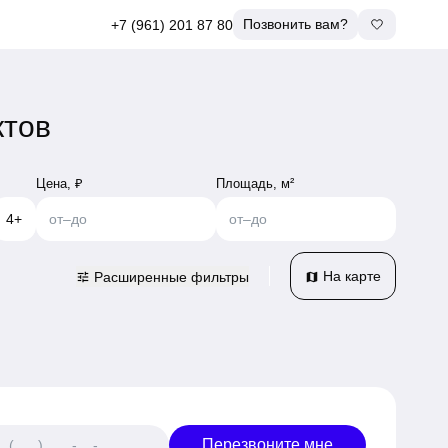
Позвонить вам?
+7 (961) 201 87 80
ктов
Цена, ₽
Площадь, м²
4+
от
–
до
от
–
до
На карте
Расширенные фильтры
tune
map
Перезвоните мне